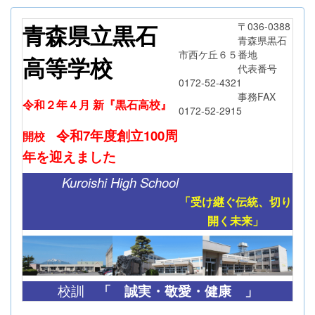
青森県立黒石
〒036-0388
青森県黒石
市西ケ丘６５番地
高等学校
代表番号
0172-52-4321
事務FAX
令和２年４月 新『黒石高校』
0172-52-2915
令和7年度創立
100周
開校
年
を迎えました
Kuroishi High School
「受け継ぐ伝統、切り
開く未来」
「
誠実・敬愛・健康 」
校訓