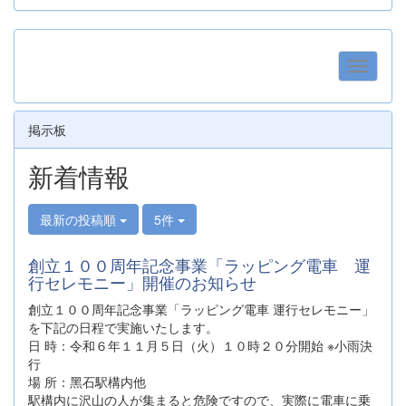
掲示板
新着情報
最新の投稿順
5件
創立１００周年記念事業「ラッピング電車 運
行セレモニー」開催のお知らせ
創⽴１００周年記念事業「ラッピング電⾞ 運⾏セレモニー」
を下記の日程で実施いたします。
⽇ 時：令和６年１１⽉５⽇（⽕）１０時２０分開始 ※⼩⾬決
⾏
場 所：⿊⽯駅構内他
駅構内に沢山の人が集まると危険ですので、実際に電車に乗