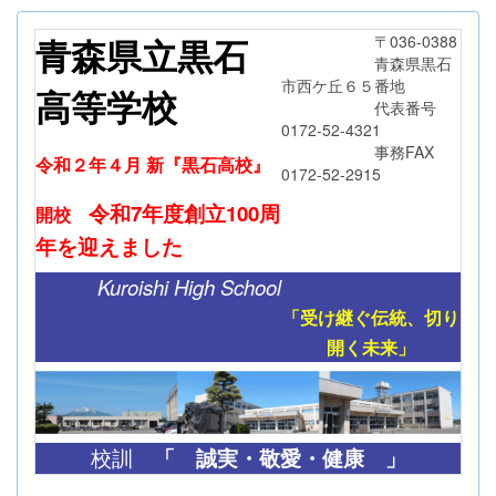
青森県立黒石
〒036-0388
青森県黒石
市西ケ丘６５番地
高等学校
代表番号
0172-52-4321
事務FAX
令和２年４月 新『黒石高校』
0172-52-2915
令和7年度創立
100周
開校
年
を迎えました
Kuroishi High School
「受け継ぐ伝統、切り
開く未来」
「
誠実・敬愛・健康 」
校訓