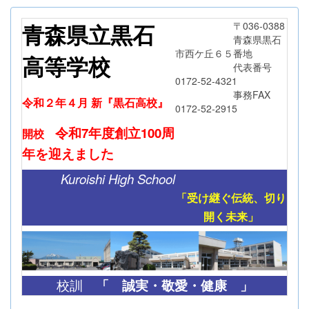
青森県立黒石
〒036-0388
青森県黒石
市西ケ丘６５番地
高等学校
代表番号
0172-52-4321
事務FAX
令和２年４月 新『黒石高校』
0172-52-2915
令和7年度創立
100周
開校
年
を迎えました
Kuroishi High School
「受け継ぐ伝統、切り
開く未来」
「
誠実・敬愛・健康 」
校訓