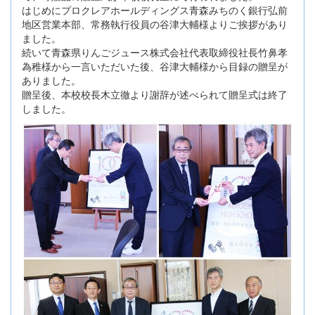
はじめにプロクレアホールディングス青森みちのく銀行弘前
地区営業本部、常務執行役員の谷津大輔様よりご挨拶があり
ました。
続いて青森県りんごジュース株式会社代表取締役社長竹鼻孝
為稚様から一言いただいた後、谷津大輔様から目録の贈呈が
ありました。
贈呈後、本校校長木立徹より謝辞が述べられて贈呈式は終了
しました。