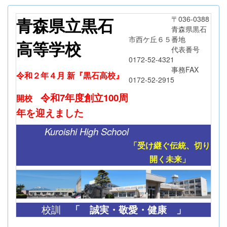
青森県立黒石
〒036-0388
青森県黒石
市西ケ丘６５番地
高等学校
代表番号
0172-52-4321
事務FAX
令和２年４月 新『黒石高校』
0172-52-2915
令和7年度創立
100周
開校
年
を迎えました
Kuroishi High School
「受け継ぐ伝統、切り
開く未来」
「
誠実・敬愛・健康 」
校訓