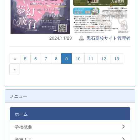
2024/11/29
黒石高校サイト管理者
«
5
6
7
8
9
10
11
12
13
»
メニュー
ホーム
学校概要
学校より