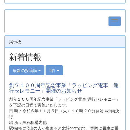
掲示板
新着情報
最新の投稿順
5件
創立１００周年記念事業「ラッピング電車 運
行セレモニー」開催のお知らせ
創⽴１００周年記念事業「ラッピング電⾞ 運⾏セレモニー」
を下記の日程で実施いたします。
⽇ 時：令和６年１１⽉５⽇（⽕）１０時２０分開始 ※⼩⾬決
⾏
場 所：⿊⽯駅構内他
駅構内に沢山の人が集まると危険ですので、実際に電車に乗