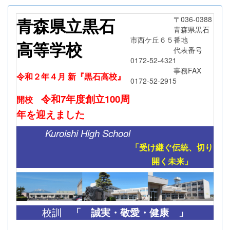
青森県立黒石
〒036-0388
青森県黒石
市西ケ丘６５番地
高等学校
代表番号
0172-52-4321
事務FAX
令和２年４月 新『黒石高校』
0172-52-2915
令和7年度創立
100周
開校
年
を迎えました
Kuroishi High School
「受け継ぐ伝統、切り
開く未来」
「
誠実・敬愛・健康 」
校訓