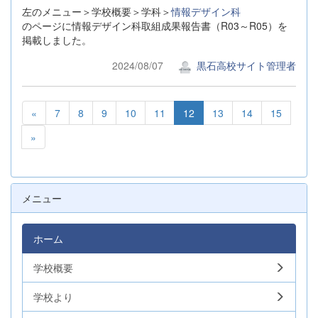
左のメニュー＞学校概要＞学科＞
情報デザイン科
のページに情報デザイン科取組成果報告書（R03～R05）を
掲載しました。
2024/08/07
黒石高校サイト管理者
«
7
8
9
10
11
12
13
14
15
»
メニュー
ホーム
学校概要
学校より