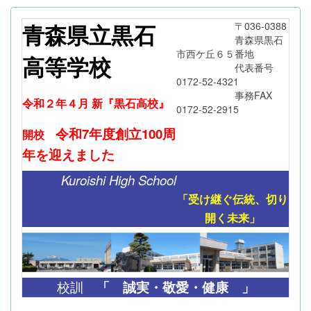
青森県立黒石
〒036-0388
青森県黒石
市西ケ丘６５番地
高等学校
代表番号
0172-52-4321
事務FAX
令和２年４月 新『黒石高校』
0172-52-2915
令和7年度創立
100周
開校
年
を迎えました
Kuroishi High School
「受け継ぐ伝統、切り
開く未来」
「
誠実・敬愛・健康 」
校訓