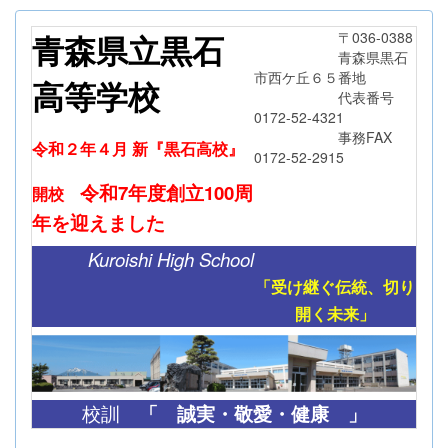
青森県立黒石
〒036-0388
青森県黒石
市西ケ丘６５番地
高等学校
代表番号
0172-52-4321
事務FAX
令和２年４月 新『黒石高校』
0172-52-2915
令和7年度創立
100周
開校
年
を迎えました
Kuroishi High School
「受け継ぐ伝統、切り
開く未来」
「
誠実・敬愛・健康 」
校訓