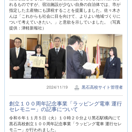
れるものですが、宿泊施設が少ない自身の自治体では、市が
指定した土産物にも課税することを提案しました。佐々木さ
んは「これからも社会に目を向けて、よりよい地域づくりに
ついて考えていきたい。」と意欲を示していました。（写真
提供：津軽新報社）
2024/11/19
黒石高校サイト管理者
創⽴１００周年記念事業「ラッピング電⾞ 運⾏
セレモニー」の記事について
令和６年１１⽉５⽇（⽕）１０時２０分より⿊⽯駅構内にて
黒石高校創⽴１００周年記念事業「ラッピング電⾞ 運⾏セレ
モニー」が行われました。