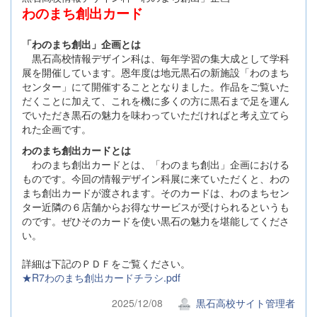
わのまち創出カード
「わのまち創出」企画とは
黒石高校情報デザイン科は、毎年学習の集大成として学科
展を開催しています。恩年度は地元黒石の新施設「わのまち
センター」にて開催することとなりました。作品をご覧いた
だくことに加えて、これを機に多くの方に黒石まで足を運ん
でいただき黒石の魅力を味わっていただければと考え立てら
れた企画です。
わのまち創出カードとは
わのまち創出カードとは、「わのまち創出」企画における
ものです。今回の情報デザイン科展に来ていただくと、わの
まち創出カードが渡されます。そのカードは、わのまちセン
ター近隣の６店舗からお得なサービスが受けられるというも
のです。ぜひそのカードを使い黒石の魅力を堪能してくださ
い。
詳細は下記のＰＤＦをご覧ください。
★R7わのまち創出カードチラシ.pdf
2025/12/08
黒石高校サイト管理者