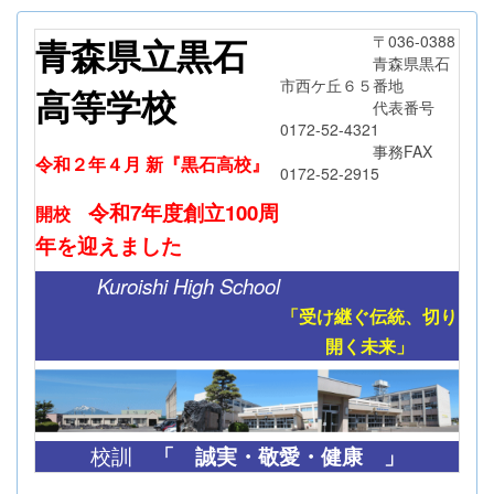
青森県立黒石
〒036-0388
青森県黒石
市西ケ丘６５番地
高等学校
代表番号
0172-52-4321
事務FAX
令和２年４月 新『黒石高校』
0172-52-2915
令和7年度創立
100周
開校
年
を迎えました
Kuroishi High School
「受け継ぐ伝統、切り
開く未来」
「
誠実・敬愛・健康 」
校訓