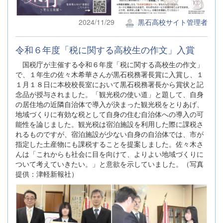
2024/11/29
黒石高校サイト管理者
令和６年度「税に関する高校生の作文」入賞
国税庁が主催する令和６年度「税に関する高校生の作文」
で、１年生の佐々木希華さんが黒石税務署長賞に入賞し、１
１月１８日に本校校長室において黒石税務署長から賞状と記
念品が授与されました。「観光税の使い道」と題して、自身
の居住地の近隣自治体で導入が決まった観光税をとりあげ、
地域づくりに有効な税として自身の住む自治体への導入の可
能性を論じました。観光税は宿泊施設を利用した際に課税さ
れるものですが、宿泊施設が少ない自身の自治体では、市が
指定した土産物にも課税することを提案しました。佐々木さ
んは「これからも社会に目を向けて、よりよい地域づくりに
ついて考えていきたい。」と意欲を示していました。（写真
提供：津軽新報社）