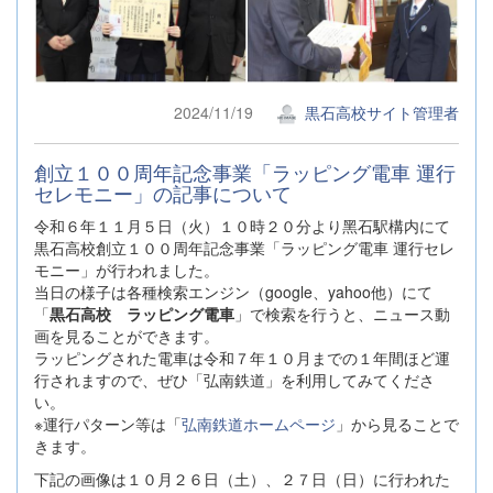
2024/11/19
黒石高校サイト管理者
創⽴１００周年記念事業「ラッピング電⾞ 運⾏
セレモニー」の記事について
令和６年１１⽉５⽇（⽕）１０時２０分より⿊⽯駅構内にて
黒石高校創⽴１００周年記念事業「ラッピング電⾞ 運⾏セレ
モニー」が行われました。
当日の様子は各種検索エンジン（google、yahoo他）にて
「
黒石高校 ラッピング電車
」で検索を行うと、ニュース動
画を見ることができます。
ラッピングされた電車は令和７年１０月までの１年間ほど運
行されますので、ぜひ「弘南鉄道」を利用してみてくださ
い。
※運行パターン等は「
弘南鉄道ホームページ
」から見ることで
きます。
下記の画像は１０月２６日（土）、２７日（日）に行われた