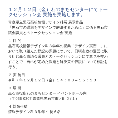
１２月１２日（金）わのまちセンターにてトー
クセッション会 実施を実施します。
青森県立黒石高校情報デザイン科展 展示作品
「黒石市の課題をデザインで解決するために」に係る黒石市
議会議員とのトークセッション会 実施
１ 目 的
黒石高校情報デザイン科３学年の授業「デザイン実習Ⅱ」に
おいて取り組んだ標記の課題について、日頃市政の運営に取
り組む黒石市議会議員とのトークセッションにて意見を交わ
すことで、自己が定めた課題と解決策の仮説について検証を
行う。
２ 実 施日
令和７年１２月１２日（金）１４：００～１５：１０
３ 場 所
黒石市役所わのまちセンター イベントホール内
（〒036-0307 青森県黒石市市ノ町２?１）
４ 対象生徒
情報デザイン科３学年 生徒６名