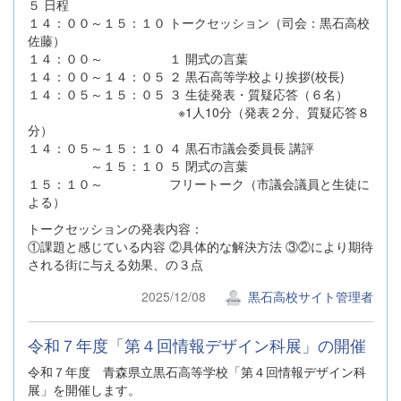
５ 日程
１４：００～１５：１０ トークセッション（司会：黒石高校
佐藤）
１４：００～ １ 開式の言葉
１４：００～１４：０５ ２ 黒石高等学校より挨拶(校長)
１４：０５～１５：０５ ３ 生徒発表・質疑応答（６名）
※1人10分（発表２分、質疑応答８
分）
１４：０５～１５：１０ ４ 黒石市議会委員長 講評
～１５：１０ ５ 閉式の言葉
１５：１０～ フリートーク（市議会議員と生徒に
よる）
トークセッションの発表内容：
①課題と感じている内容 ②具体的な解決方法 ③②により期待
される街に与える効果、の３点
2025/12/08
黒石高校サイト管理者
令和７年度「第４回情報デザイン科展」の開催
令和７年度 青森県立黒石高等学校「第４回情報デザイン科
展」を開催します。