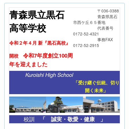
青森県立黒石
〒036-0388
青森県黒石
市西ケ丘６５番地
高等学校
代表番号
0172-52-4321
事務FAX
令和２年４月 新『黒石高校』
0172-52-2915
令和7年度創立
100周
開校
年
を迎えました
Kuroishi High School
「受け継ぐ伝統、切り
開く未来」
「
誠実・敬愛・健康 」
校訓