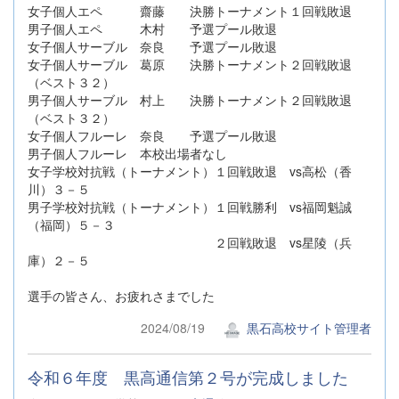
女子個人エペ 齋藤 決勝トーナメント１回戦敗退
男子個人エペ 木村 予選プール敗退
女子個人サーブル 奈良 予選プール敗退
女子個人サーブル 葛原 決勝トーナメント２回戦敗退
（ベスト３２）
男子個人サーブル 村上 決勝トーナメント２回戦敗退
（ベスト３２）
女子個人フルーレ 奈良 予選プール敗退
男子個人フルーレ 本校出場者なし
女子学校対抗戦（トーナメント）１回戦敗退 vs高松（香
川）３－５
男子学校対抗戦（トーナメント）１回戦勝利 vs福岡魁誠
（福岡）５－３
２回戦敗退 vs星陵（兵
庫）２－５
選手の皆さん、お疲れさまでした
2024/08/19
黒石高校サイト管理者
令和６年度 黒高通信第２号が完成しました