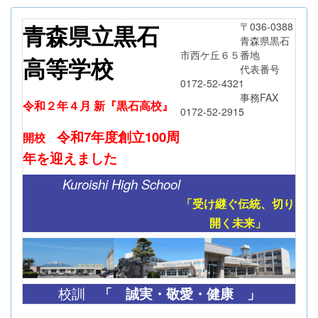
青森県立黒石
〒036-0388
青森県黒石
市西ケ丘６５番地
高等学校
代表番号
0172-52-4321
事務FAX
令和２年４月 新『黒石高校』
0172-52-2915
令和7年度創立
100周
開校
年
を迎えました
Kuroishi High School
「受け継ぐ伝統、切り
開く未来」
「
誠実・敬愛・健康 」
校訓