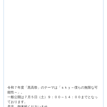
令和７年度「黒高祭」のテーマは「ｓｋｙ～僕らの無限な可
能性～」。
一般公開は７月５日（土）９：００～１４：００までとなっ
ております。
是非、御来校くださいませ。