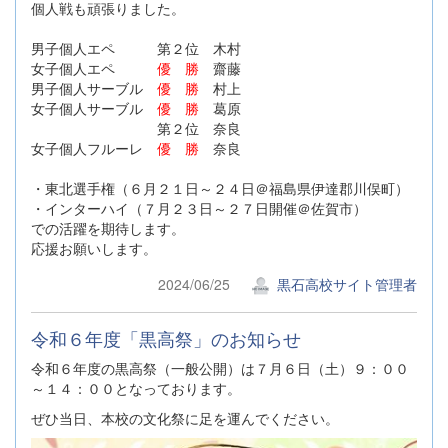
個人戦も頑張りました。
男子個人エペ 第２位 木村
女子個人エペ
優 勝
齋藤
男子個人サーブル
優 勝
村上
女子個人サーブル
優 勝
葛原
第２位 奈良
女子個人フルーレ
優 勝
奈良
・東北選手権（６月２１日～２４日＠福島県伊達郡川俣町）
・インターハイ（７月２３日～２７日開催＠佐賀市）
での活躍を期待します。
応援お願いします。
2024/06/25
黒石高校サイト管理者
令和６年度「黒高祭」のお知らせ
令和６年度の黒高祭（一般公開）は７月６日（土）９：００
～１４：００となっております。
ぜひ当日、本校の文化祭に足を運んでください。