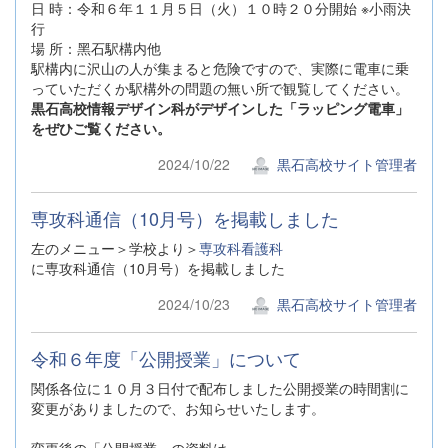
⽇ 時：令和６年１１⽉５⽇（⽕）１０時２０分開始 ※⼩⾬決
⾏
場 所：⿊⽯駅構内他
駅構内に沢山の人が集まると危険ですので、実際に電車に乗
っていただくか駅構外の問題の無い所で観覧してください。
黒石高校情報デザイン科がデザインした「ラッピング電車」
をぜひご覧ください。
2024/10/22
黒石高校サイト管理者
専攻科通信（10月号）を掲載しました
左のメニュー＞学校より＞
専攻科看護科
に専攻科通信（10月号）を掲載しました
2024/10/23
黒石高校サイト管理者
令和６年度「公開授業」について
関係各位に１０月３日付で配布しました公開授業の時間割に
変更がありましたので、お知らせいたします。