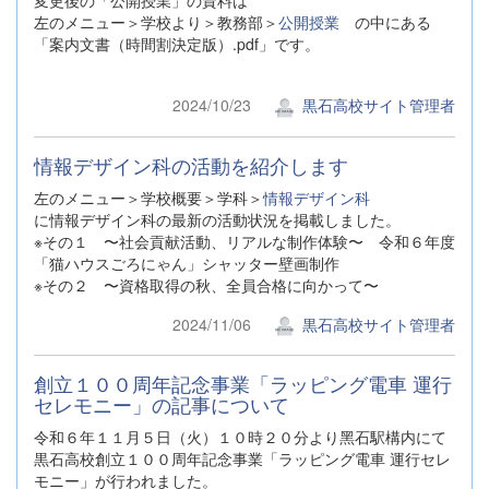
変更後の「公開授業」の資料は
左のメニュー＞学校より＞教務部＞
公開授業
の中にある
「案内文書（時間割決定版）.pdf」です。
2024/10/23
黒石高校サイト管理者
情報デザイン科の活動を紹介します
左のメニュー＞学校概要＞学科＞
情報デザイン科
に情報デザイン科の最新の活動状況を掲載しました。
※その１ 〜社会貢献活動、リアルな制作体験〜 令和６年度
「猫ハウスごろにゃん」シャッター壁画制作
※その２ 〜資格取得の秋、全員合格に向かって〜
2024/11/06
黒石高校サイト管理者
創⽴１００周年記念事業「ラッピング電⾞ 運⾏
セレモニー」の記事について
令和６年１１⽉５⽇（⽕）１０時２０分より⿊⽯駅構内にて
黒石高校創⽴１００周年記念事業「ラッピング電⾞ 運⾏セレ
モニー」が行われました。