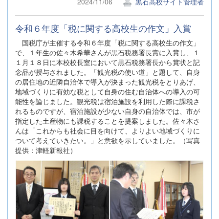
2024/11/06
黒石高校サイト管理者
令和６年度「税に関する高校生の作文」入賞
国税庁が主催する令和６年度「税に関する高校生の作文」
で、１年生の佐々木希華さんが黒石税務署長賞に入賞し、１
１月１８日に本校校長室において黒石税務署長から賞状と記
念品が授与されました。「観光税の使い道」と題して、自身
の居住地の近隣自治体で導入が決まった観光税をとりあげ、
地域づくりに有効な税として自身の住む自治体への導入の可
能性を論じました。観光税は宿泊施設を利用した際に課税さ
れるものですが、宿泊施設が少ない自身の自治体では、市が
指定した土産物にも課税することを提案しました。佐々木さ
んは「これからも社会に目を向けて、よりよい地域づくりに
ついて考えていきたい。」と意欲を示していました。（写真
提供：津軽新報社）