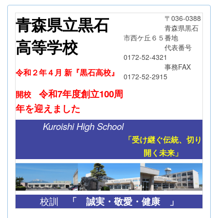
青森県立黒石
〒036-0388
青森県黒石
市西ケ丘６５番地
高等学校
代表番号
0172-52-4321
事務FAX
令和２年４月 新『黒石高校』
0172-52-2915
令和7年度創立
100周
開校
年
を迎えました
Kuroishi High School
「受け継ぐ伝統、切り
開く未来」
「
誠実・敬愛・健康 」
校訓