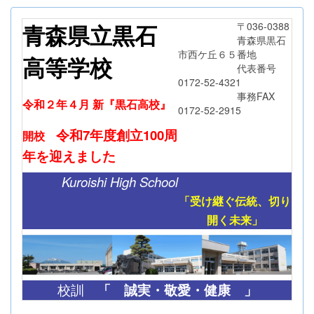
青森県立黒石
〒036-0388
青森県黒石
市西ケ丘６５番地
高等学校
代表番号
0172-52-4321
事務FAX
令和２年４月 新『黒石高校』
0172-52-2915
令和7年度創立
100周
開校
年
を迎えました
Kuroishi High School
「受け継ぐ伝統、切り
開く未来」
「
誠実・敬愛・健康 」
校訓