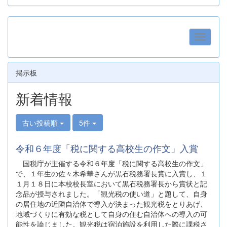
掲示板
新着情報
古い投稿順
5件
令和６年度「税に関する高校生の作文」入賞
国税庁が主催する令和６年度「税に関する高校生の作文」
で、１年生の佐々木希華さんが黒石税務署長賞に入賞し、１
１月１８日に本校校長室において黒石税務署長から賞状と記
念品が授与されました。「観光税の使い道」と題して、自身
の居住地の近隣自治体で導入が決まった観光税をとりあげ、
地域づくりに有効な税として自身の住む自治体への導入の可
能性を論じました。観光税は宿泊施設を利用した際に課税さ