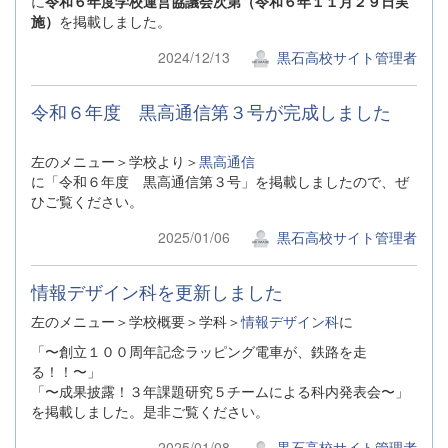
に
令和６年度学校運営協議会次第（令和６年１１月２９日実
施）
を掲載しました。
2024/12/13
黒石高校サイト管理者
令和６年度 黒高通信第３号が完成しました
左のメニュー＞学校より＞
黒高通信
に「令和６年度 黒高通信第３号」を掲載しましたので、ぜ
ひご覧ください。
2025/01/06
黒石高校サイト管理者
情報デザイン科を更新しました
左のメニュー＞学校概要＞学科＞
情報デザイン科
に
「〜創立１００周年記念ラッピング電車が、鉄路を走
る！！〜」
「〜成果披露！３年課題研究５チームによる科内発表会〜」
を掲載しました。是非ご覧ください。
2025/01/08
黒石高校サイト管理者