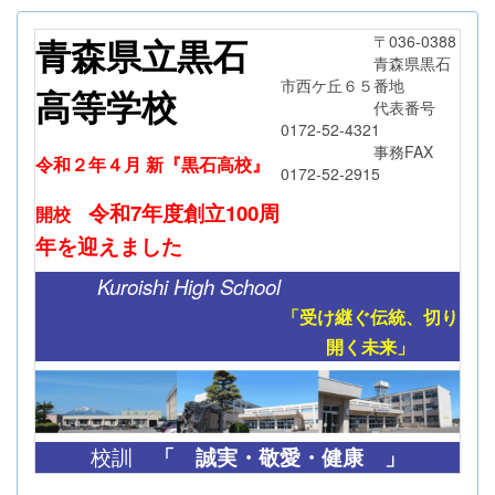
青森県立黒石
〒036-0388
青森県黒石
市西ケ丘６５番地
高等学校
代表番号
0172-52-4321
事務FAX
令和２年４月 新『黒石高校』
0172-52-2915
令和7年度創立
100周
開校
年
を迎えました
Kuroishi High School
「受け継ぐ伝統、切り
開く未来」
「
誠実・敬愛・健康 」
校訓