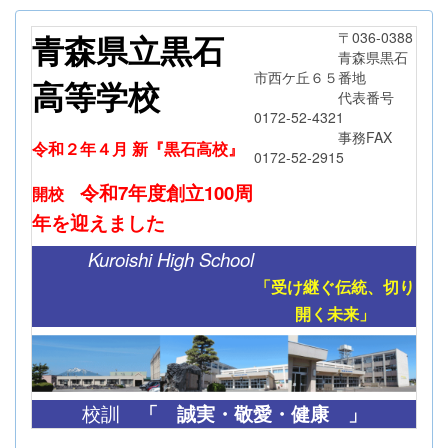
青森県立黒石
〒036-0388
青森県黒石
市西ケ丘６５番地
高等学校
代表番号
0172-52-4321
事務FAX
令和２年４月 新『黒石高校』
0172-52-2915
令和7年度創立
100周
開校
年
を迎えました
Kuroishi High School
「受け継ぐ伝統、切り
開く未来」
「
誠実・敬愛・健康 」
校訓