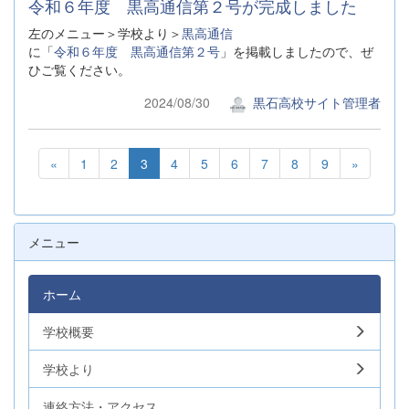
令和６年度 黒高通信第２号が完成しました
左のメニュー＞学校より＞
黒高通信
に「
令和６年度 黒高通信第２号
」を掲載しましたので、ぜ
ひご覧ください。
2024/08/30
黒石高校サイト管理者
«
1
2
3
4
5
6
7
8
9
»
メニュー
ホーム
学校概要
学校より
連絡方法・アクセス