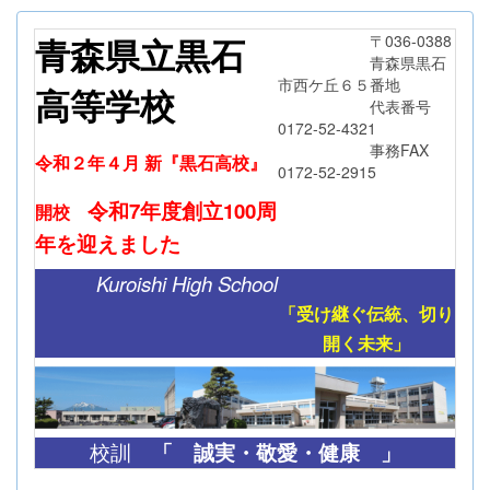
青森県立黒石
〒036-0388
青森県黒石
市西ケ丘６５番地
高等学校
代表番号
0172-52-4321
事務FAX
令和２年４月 新『黒石高校』
0172-52-2915
令和7年度創立
100周
開校
年
を迎えました
Kuroishi High School
「受け継ぐ伝統、切り
開く未来」
「
誠実・敬愛・健康 」
校訓