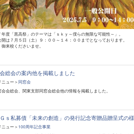
７年度「黒高祭」のテーマは「ｓｋｙ～僕らの無限な可能性～」。
公開は７月５日（土）９：００～１４：００までとなっております。
、御来校くださいませ。
会総会の案内他を掲載しました
メニュー＞
同窓会
窓会会総会、関東支部同窓会総会他の情報を掲載しました。
Ｇｓ私募債「未来の創造」の発行記念寄贈品贈呈式の
メニュー＞
100周年記念事業