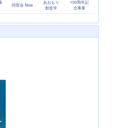
議
あおもり
100周年記
同窓会 New
創造学
念事業