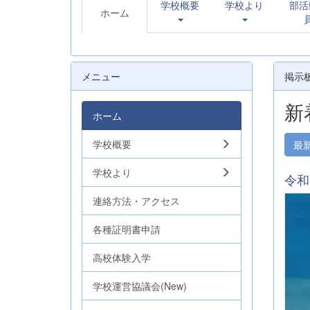
学校概要
学校より
部活
ホーム
メニュー
掲示
新
ホーム
学校概要
最
学校より
令和
連絡方法・アクセス
各種証明書申請
高校体験入学
学校運営協議会(New)