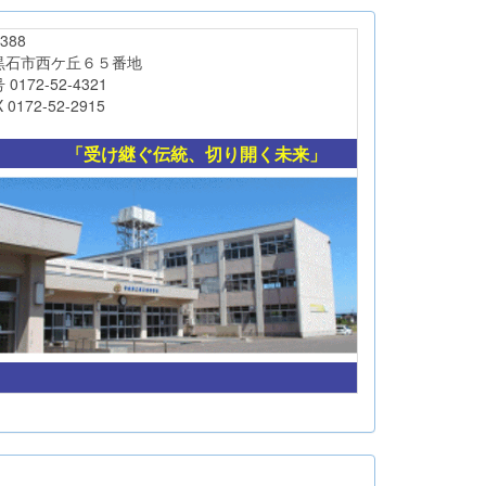
88
西ケ丘６５番地
-52-4321
-52-2915
「受け継ぐ伝統、切り開く未来」