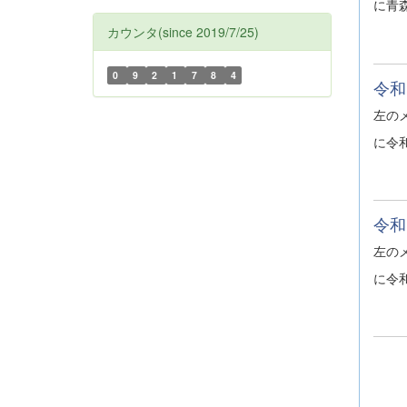
に青
カウンタ(since 2019/7/25)
0
9
2
1
7
8
4
令和
左の
に令
令和
左の
に令