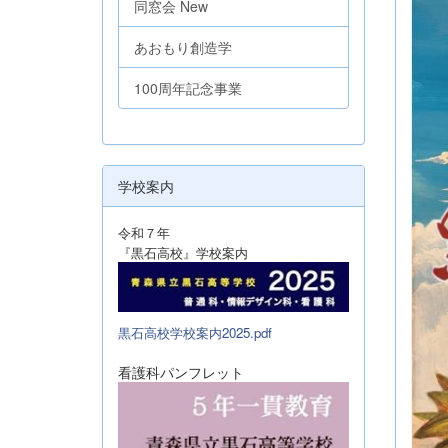
同窓会 New
あおもり創造学
100周年記念事業
学校案内
令和７年
『黒石高校』学校案内
黒石高校学校案内2025.pdf
看護科パンフレット