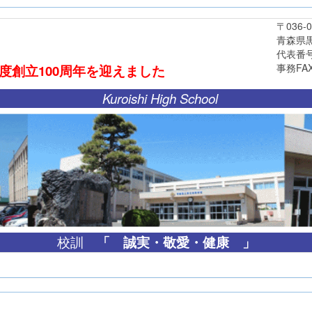
〒036-03
青森県黒石市
代表番号 0172
事務FAX 0172
年度創立
100周年
を迎えました
Kuroishi High School
「
誠実・敬愛・健康 」
校訓