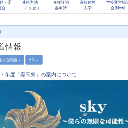
動・委
連絡方法・
各種証明
高校体験
学校運営協
員会
アクセス
書申請
入学
会(New)
板
着情報
新の投稿順
5件
７年度「黒高祭」の案内について