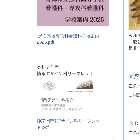
令和
黒石高校専攻科看護科学校案内
一般
2025.pdf
是非
令和７年度
情報デザイン科リーフレット
同窓
左の
に同
R07_情報デザイン科リーフレッ
ＳＤ
ト.pdf
左の