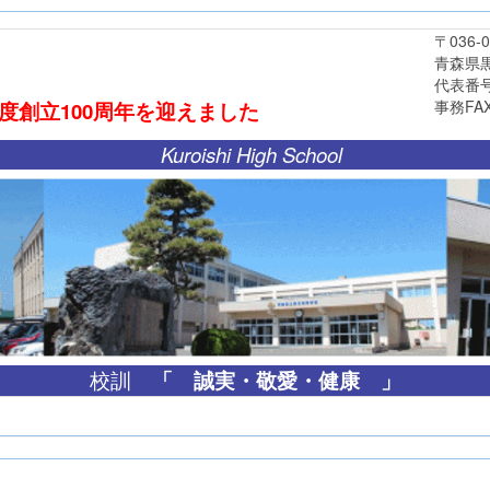
〒036-03
青森県黒石市
代表番号 0172
事務FAX 0172
年度創立
100周年
を迎えました
Kuroishi High School
「
誠実・敬愛・健康 」
校訓