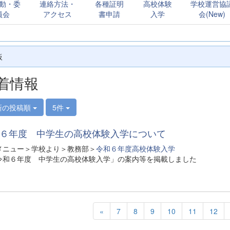
動・委
連絡方法・
各種証明
高校体験
学校運営協
員会
アクセス
書申請
入学
会(New)
板
着情報
新の投稿順
5件
６年度 中学生の高校体験入学について
メニュー＞学校より＞教務部＞
令和６年度高校体験入学
令和６年度 中学生の高校体験入学」の案内等を掲載しました
«
7
8
9
10
11
12