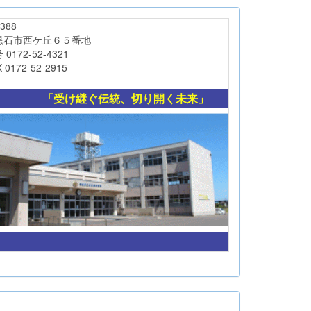
88
西ケ丘６５番地
-52-4321
-52-2915
「受け継ぐ伝統、切り開く未来」