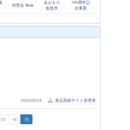
議
あおもり
100周年記
同窓会 New
創造学
念事業
2024/05/24
黒石高校サイト管理者
13
14
15