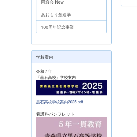
同窓会 New
あおもり創造学
100周年記念事業
学校案内
令和７年
『黒石高校』学校案内
黒石高校学校案内2025.pdf
看護科パンフレット