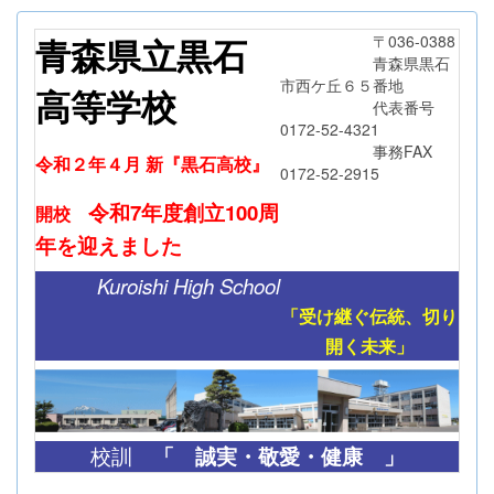
青森県立黒石
〒036-0388
青森県黒石
市西ケ丘６５番地
高等学校
代表番号
0172-52-4321
事務FAX
令和２年４月 新『黒石高校』
0172-52-2915
令和7年度創立
100周
開校
年
を迎えました
Kuroishi High School
「受け継ぐ伝統、切り
開く未来」
「
誠実・敬愛・健康 」
校訓