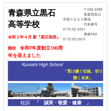
青森県立黒石
〒036-0388
青森県黒石
市西ケ丘６５番地
高等学校
代表番号
0172-52-4321
事務FAX
令和２年４月 新『黒石高校』
0172-52-2915
令和7年度創立
100周
開校
年
を迎えました
Kuroishi High School
「受け継ぐ伝統、切り
開く未来」
「
誠実・敬愛・健康 」
校訓