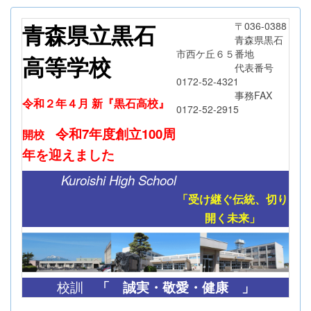
青森県立黒石
〒036-0388
青森県黒石
市西ケ丘６５番地
高等学校
代表番号
0172-52-4321
事務FAX
令和２年４月 新『黒石高校』
0172-52-2915
令和7年度創立
100周
開校
年
を迎えました
Kuroishi High School
「受け継ぐ伝統、切り
開く未来」
「
誠実・敬愛・健康 」
校訓