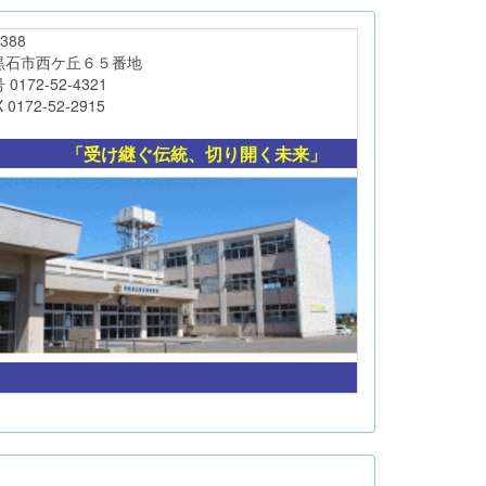
88
西ケ丘６５番地
-52-4321
-52-2915
「受け継ぐ伝統、切り開く未来」