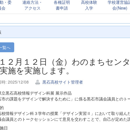
動・委
連絡方法・
各種証明
高校体験
学校運営協
員会
アクセス
書申請
入学
会(New)
板
一覧へ
. １２月１２日（金）わのまちセン
 実施を実施します。
: 2025/12/08
黒石高校サイト管理者
県立黒石高校情報デザイン科展 展示作品
石市の課題をデザインで解決するために」に係る黒石市議会議員とのトー
 的
高校情報デザイン科３学年の授業「デザイン実習Ⅱ」において取り組ん
議会議員とのトークセッションにて意見を交わすことで、自己が定めた
 施日