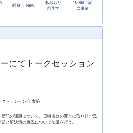
議
あおもり
100周年記
同窓会 New
創造学
念事業
ターにてトークセッション
クセッション会 実施
だ標記の課題について、日頃市政の運営に取り組む黒
課題と解決策の仮説について検証を行う。