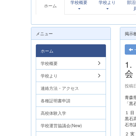
学校概要
学校より
部活
ホーム
メニュー
掲示
ホーム
1
学校概要
会
学校より
投稿日時
連絡方法・アクセス
青森
各種証明書申請
「黒
１ 目
高校体験入学
黒石
石市
学校運営協議会(New)
２ 実