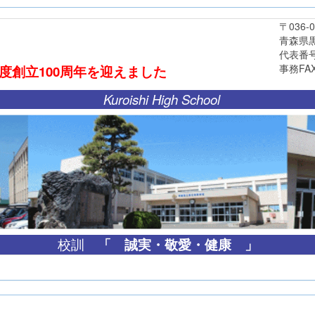
〒036-03
青森県黒石市
代表番号 0172
事務FAX 0172
年度創立
100周年
を迎えました
Kuroishi High School
「
誠実・敬愛・健康 」
校訓