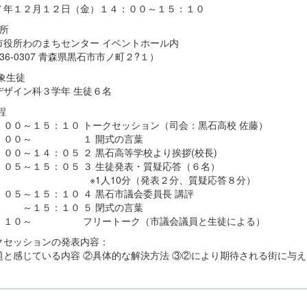
７年１２月１２日（金）１４：００～１５：１０
 所
市役所わのまちセンター イベントホール内
36-0307 青森県黒石市市ノ町２?１）
象生徒
デザイン科３学年 生徒６名
程
：００～１５：１０ トークセッション（司会：黒石高校 佐藤）
：００～ １ 開式の言葉
：００～１４：０５ ２ 黒石高等学校より挨拶(校長)
：０５～１５：０５ ３ 生徒発表・質疑応答（６名）
1人10分（発表２分、質疑応答８分）
：０５～１５：１０ ４ 黒石市議会委員長 講評
５：１０ ５ 閉式の言葉
：１０～ フリートーク（市議会議員と生徒による）
クセッションの発表内容：
題と感じている内容 ②具体的な解決方法 ③②により期待される街に与