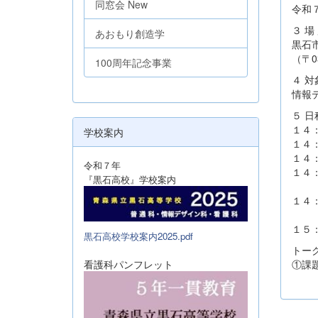
同窓会 New
令和
３ 場
あおもり創造学
黒石
（〒0
100周年記念事業
４ 対
情報
５ 日
１４
学校案内
１４
１４
令和７年
１４
『黒石高校』学校案内
※
１４
～１
１５
黒石高校学校案内2025.pdf
トー
看護科パンフレット
①課