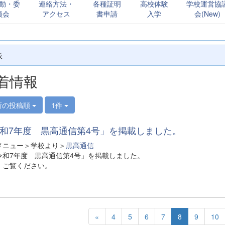
動・委
連絡方法・
各種証明
高校体験
学校運営協
員会
アクセス
書申請
入学
会(New)
板
着情報
新の投稿順
1件
和7年度 黒高通信第4号」を掲載しました。
メニュー＞学校より＞
黒高通信
令和7年度 黒高通信第4号」を掲載しました。
、ご覧ください。
«
4
5
6
7
8
9
10