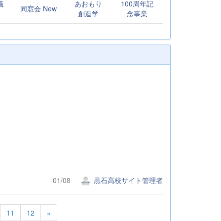
議
あおもり
100周年記
同窓会 New
創造学
念事業
01/08
黒石高校サイト管理者
11
12
»