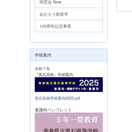
同窓会 New
あおもり創造学
100周年記念事業
学校案内
令和７年
『黒石高校』学校案内
黒石高校学校案内2025.pdf
看護科パンフレット