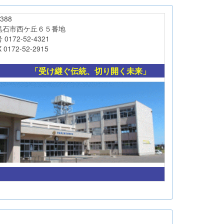
88
西ケ丘６５番地
-52-4321
-52-2915
「受け継ぐ伝統、切り開く未来」