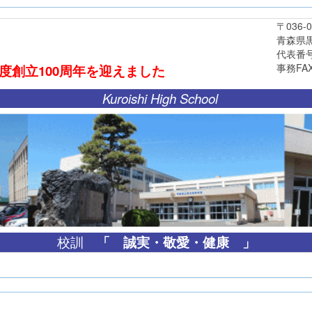
〒036-03
青森県黒石市
代表番号 0172
事務FAX 0172
年度創立
100周年
を迎えました
Kuroishi High School
「
誠実・敬愛・健康 」
校訓