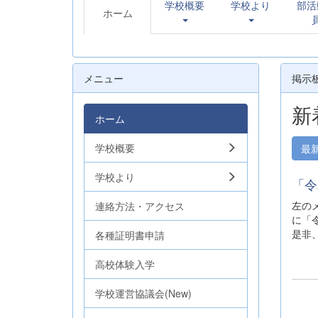
学校概要
学校より
部活
ホーム
メニュー
掲示
新
ホーム
学校概要
最
学校より
「令
左の
連絡方法・アクセス
に「
是非
各種証明書申請
高校体験入学
学校運営協議会(New)