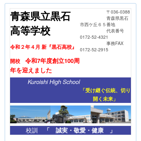
青森県立黒石
〒036-0388
青森県黒石
市西ケ丘６５番地
高等学校
代表番号
0172-52-4321
事務FAX
令和２年４月 新『黒石高校』
0172-52-2915
令和7年度創立
100周
開校
年
を迎えました
Kuroishi High School
「受け継ぐ伝統、切り
開く未来」
「
誠実・敬愛・健康 」
校訓