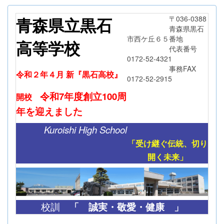
青森県立黒石
〒036-0388
青森県黒石
市西ケ丘６５番地
高等学校
代表番号
0172-52-4321
事務FAX
令和２年４月 新『黒石高校』
0172-52-2915
令和7年度創立
100周
開校
年
を迎えました
Kuroishi High School
「受け継ぐ伝統、切り
開く未来」
「
誠実・敬愛・健康 」
校訓