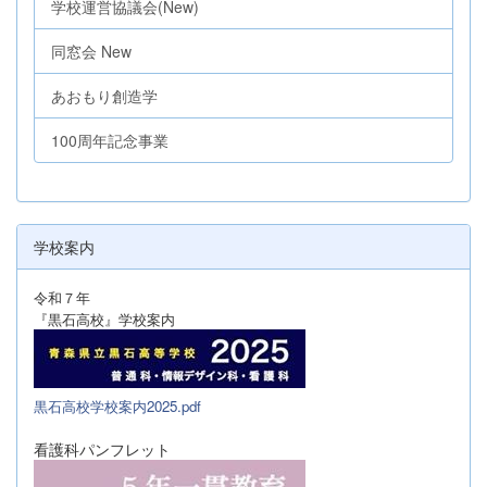
学校運営協議会(New)
同窓会 New
あおもり創造学
100周年記念事業
学校案内
令和７年
『黒石高校』学校案内
黒石高校学校案内2025.pdf
看護科パンフレット