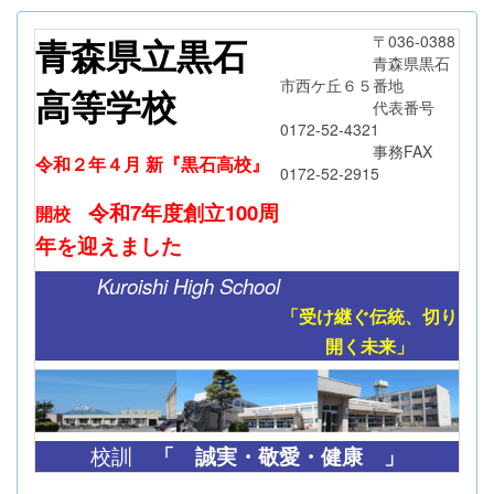
青森県立黒石
〒036-0388
青森県黒石
市西ケ丘６５番地
高等学校
代表番号
0172-52-4321
事務FAX
令和２年４月 新『黒石高校』
0172-52-2915
令和7年度創立
100周
開校
年
を迎えました
Kuroishi High School
「受け継ぐ伝統、切り
開く未来」
「
誠実・敬愛・健康 」
校訓