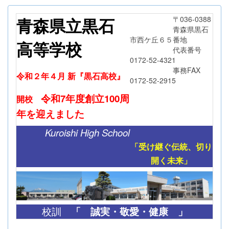
青森県立黒石
〒036-0388
青森県黒石
市西ケ丘６５番地
高等学校
代表番号
0172-52-4321
事務FAX
令和２年４月 新『黒石高校』
0172-52-2915
令和7年度創立
100周
開校
年
を迎えました
Kuroishi High School
「受け継ぐ伝統、切り
開く未来」
「
誠実・敬愛・健康 」
校訓