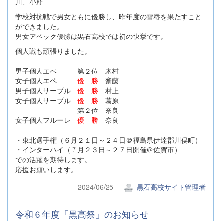
川、小野
学校対抗戦で男女ともに優勝し、昨年度の雪辱を果たすこと
ができました。
男女アベック優勝は黒石高校では初の快挙です。
個人戦も頑張りました。
男子個人エペ 第２位 木村
女子個人エペ
優 勝
齋藤
男子個人サーブル
優 勝
村上
女子個人サーブル
優 勝
葛原
第２位 奈良
女子個人フルーレ
優 勝
奈良
・東北選手権（６月２１日～２４日＠福島県伊達郡川俣町）
・インターハイ（７月２３日～２７日開催＠佐賀市）
での活躍を期待します。
応援お願いします。
2024/06/25
黒石高校サイト管理者
令和６年度「黒高祭」のお知らせ