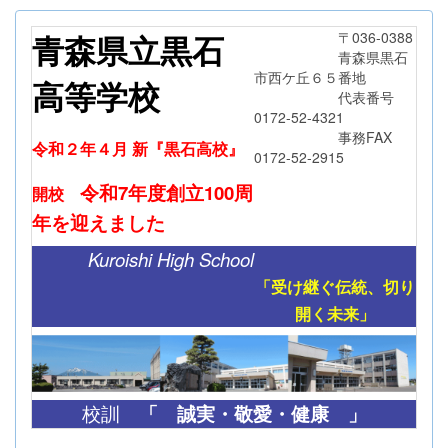
青森県立黒石
〒036-0388
青森県黒石
市西ケ丘６５番地
高等学校
代表番号
0172-52-4321
事務FAX
令和２年４月 新『黒石高校』
0172-52-2915
令和7年度創立
100周
開校
年
を迎えました
Kuroishi High School
「受け継ぐ伝統、切り
開く未来」
「
誠実・敬愛・健康 」
校訓